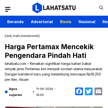
Langsung
ke
isi
Beranda
Advertorial
Bisnis
Nasional
Re
[rank_math_breadcrumb]
Harga Pertamax Mencekik
Pengendara Pindah Hati
lahatsatu.com – Kenaikan signifikan harga bahan bakar
minyak jenis Pertamax kini menjadi sorotan utama masyarakat.
Dengan banderol baru yang melambung mencapai Rp16.250
per liter, ribuan
Faceb
Twit
E
Agus
11-06-2026 -
sujarwo
19.00