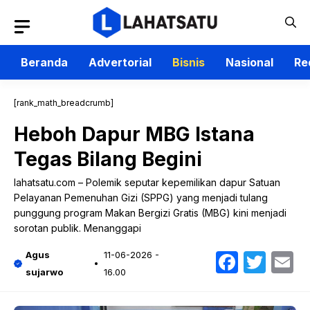
Langsung
ke
isi
Beranda
Advertorial
Bisnis
Nasional
Re
[rank_math_breadcrumb]
Heboh Dapur MBG Istana
Tegas Bilang Begini
lahatsatu.com – Polemik seputar kepemilikan dapur Satuan
Pelayanan Pemenuhan Gizi (SPPG) yang menjadi tulang
punggung program Makan Bergizi Gratis (MBG) kini menjadi
sorotan publik. Menanggapi
Faceb
Twit
E
Agus
11-06-2026 -
sujarwo
16.00