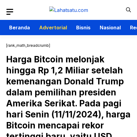
Langsung
ke
isi
Beranda
Advertorial
Bisnis
Nasional
Re
[rank_math_breadcrumb]
Harga Bitcoin melonjak
hingga Rp 1,2 Miliar setelah
kemenangan Donald Trump
dalam pemilihan presiden
Amerika Serikat. Pada pagi
hari Senin (11/11/2024), harga
Bitcoin mencapai rekor
tertinggi baru, yaitu USD