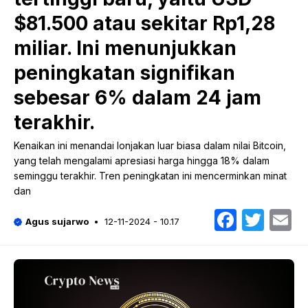
$81.500 atau sekitar Rp1,28
miliar. Ini menunjukkan
peningkatan signifikan
sebesar 6% dalam 24 jam
terakhir.
Kenaikan ini menandai lonjakan luar biasa dalam nilai Bitcoin,
yang telah mengalami apresiasi harga hingga 18% dalam
seminggu terakhir. Tren peningkatan ini mencerminkan minat
dan
Faceb
Twit
E
Agus sujarwo
12-11-2024 - 10.17