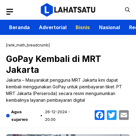
Langsung
ke
isi
Beranda
Advertorial
Bisnis
Nasional
Re
[rank_math_breadcrumb]
GoPay Kembali di MRT
Jakarta
Jakarta – Masyarakat pengguna MRT Jakarta kini dapat
kembali menggunakan GoPay untuk pembayaran tiket. PT
MRT Jakarta (Perseroda) secara resmi mengumumkan
kembalinya layanan pembayaran digital
Faceb
Twit
E
Agus
26-12-2024 -
sujarwo
20.00