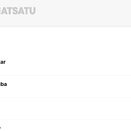
kar
iba
r