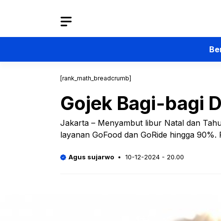
Langsung
ke
isi
Be
[rank_math_breadcrumb]
Gojek Bagi-bagi D
Jakarta – Menyambut libur Natal dan Tah
layanan GoFood dan GoRide hingga 90%. Pr
Agus sujarwo
10-12-2024 - 20.00