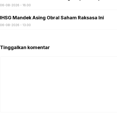
06-08-2026 - 16.00
IHSG Mandek Asing Obral Saham Raksasa Ini
06-08-2026 - 13.00
Tinggalkan komentar
Komentar