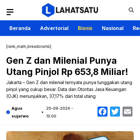
Langsung
ke
isi
Beranda
Advertorial
Bisnis
Nasional
Re
[rank_math_breadcrumb]
Gen Z dan Milenial Punya
Utang Pinjol Rp 653,8 Miliar!
Jakarta – Gen Z dan milenial ternyata punya tunggakan utang
pinjol yang cukup besar. Data dari Otoritas Jasa Keuangan
(OJK) menunjukkan, 37,17% dari total utang
Faceb
Twit
E
Agus
25-09-2024 -
sujarwo
10.00