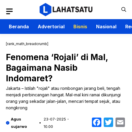
Langsung
ke
isi
Beranda
Advertorial
Bisnis
Nasional
Re
[rank_math_breadcrumb]
Fenomena ‘Rojali’ di Mal,
Bagaimana Nasib
Indomaret?
Jakarta – Istilah "rojali" atau rombongan jarang beli, tengah
menjadi perbincangan hangat. Mal-mal kini ramai dikunjungi
orang yang sekadar jalan-jalan, mencari tempat sejuk, atau
nongkrong
Faceb
Twit
E
Agus
23-07-2025 -
sujarwo
10.00