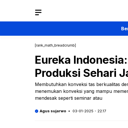
Langsung
ke
isi
Be
[rank_math_breadcrumb]
Eureka Indonesia:
Produksi Sehari J
Membutuhkan konveksi tas berkualitas de
menemukan konveksi yang mampu memenuh
mendesak seperti seminar atau
Agus sujarwo
03-01-2025 - 22.17