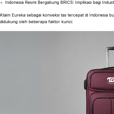
Indonesia Resmi Bergabung BRICS: Implikasi bagi Industr
Klaim Eureka sebagai konveksi tas tercepat di Indonesia 
didukung oleh beberapa faktor kunci: