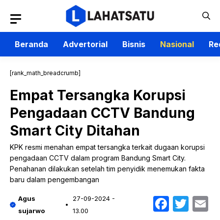
Langsung
ke
isi
Beranda
Advertorial
Bisnis
Nasional
Re
[rank_math_breadcrumb]
Empat Tersangka Korupsi
Pengadaan CCTV Bandung
Smart City Ditahan
KPK resmi menahan empat tersangka terkait dugaan korupsi
pengadaan CCTV dalam program Bandung Smart City.
Penahanan dilakukan setelah tim penyidik menemukan fakta
baru dalam pengembangan
Faceb
Twit
E
Agus
27-09-2024 -
sujarwo
13.00