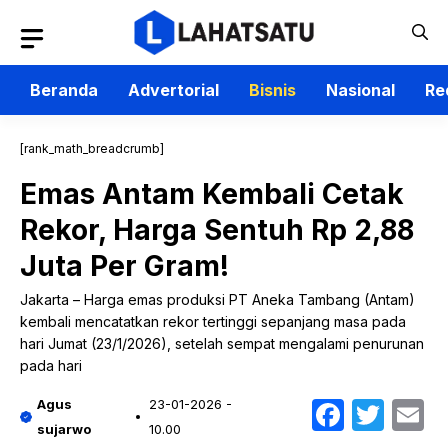
Langsung
ke
isi
Beranda
Advertorial
Bisnis
Nasional
Re
[rank_math_breadcrumb]
Emas Antam Kembali Cetak
Rekor, Harga Sentuh Rp 2,88
Juta Per Gram!
Jakarta – Harga emas produksi PT Aneka Tambang (Antam)
kembali mencatatkan rekor tertinggi sepanjang masa pada
hari Jumat (23/1/2026), setelah sempat mengalami penurunan
pada hari
Faceb
Twit
E
Agus
23-01-2026 -
sujarwo
10.00