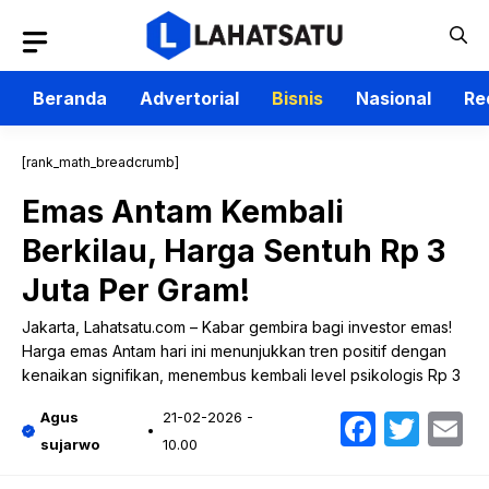
Langsung
ke
isi
Beranda
Advertorial
Bisnis
Nasional
Re
[rank_math_breadcrumb]
Emas Antam Kembali
Berkilau, Harga Sentuh Rp 3
Juta Per Gram!
Jakarta, Lahatsatu.com – Kabar gembira bagi investor emas!
Harga emas Antam hari ini menunjukkan tren positif dengan
kenaikan signifikan, menembus kembali level psikologis Rp 3
Faceb
Twit
E
Agus
21-02-2026 -
sujarwo
10.00