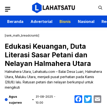
Langsung
ke
isi
Beranda
Advertorial
Bisnis
Nasional
Re
[rank_math_breadcrumb]
Edukasi Keuangan, Duta
Literasi Sasar Petani dan
Nelayan Halmahera Utara
Halmahera Utara, Lahatsatu.com – Balai Desa Luari, Halmahera
Utara, Maluku Utara, menjadi pusat perhatian pada Kamis
(28/8) lalu. Ratusan petani dan nelayan berkumpul untuk
mengikuti
Faceb
Twit
E
Agus
31-08-2025 -
sujarwo
10.00