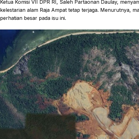
Ketua Komisi VII DPR RI, Saleh Partaonan Daulay, menyam
kelestarian alam Raja Ampat tetap terjaga. Menurutnya, 
perhatian besar pada isu ini.