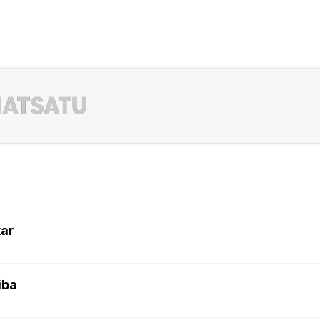
kar
iba