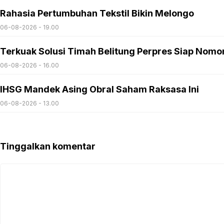
Rahasia Pertumbuhan Tekstil Bikin Melongo
06-08-2026 - 19.00
Terkuak Solusi Timah Belitung Perpres Siap Nomo
06-08-2026 - 16.00
IHSG Mandek Asing Obral Saham Raksasa Ini
06-08-2026 - 13.00
Tinggalkan komentar
Komentar