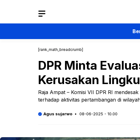
Langsung
ke
isi
Be
[rank_math_breadcrumb]
DPR Minta Evaluas
Kerusakan Lingk
Raja Ampat – Komisi VII DPR RI mendesak
terhadap aktivitas pertambangan di wilaya
Agus sujarwo
08-06-2025 - 10.00