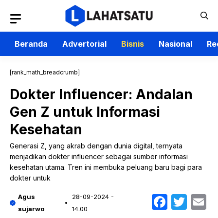
Langsung
ke
isi
Beranda
Advertorial
Bisnis
Nasional
Re
[rank_math_breadcrumb]
Dokter Influencer: Andalan
Gen Z untuk Informasi
Kesehatan
Generasi Z, yang akrab dengan dunia digital, ternyata
menjadikan dokter influencer sebagai sumber informasi
kesehatan utama. Tren ini membuka peluang baru bagi para
dokter untuk
Faceb
Twit
E
Agus
28-09-2024 -
sujarwo
14.00