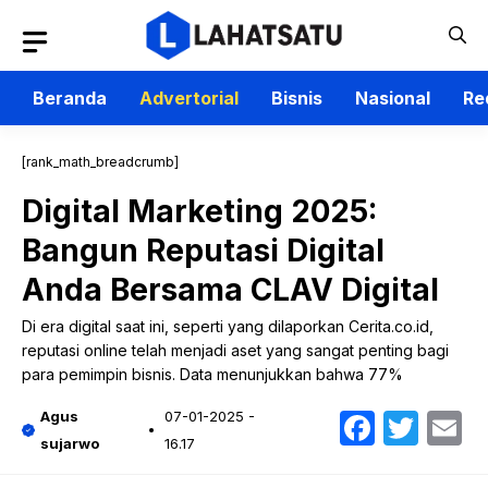
Langsung
ke
isi
Beranda
Advertorial
Bisnis
Nasional
Re
[rank_math_breadcrumb]
Digital Marketing 2025:
Bangun Reputasi Digital
Anda Bersama CLAV Digital
Di era digital saat ini, seperti yang dilaporkan Cerita.co.id,
reputasi online telah menjadi aset yang sangat penting bagi
para pemimpin bisnis. Data menunjukkan bahwa 77%
Faceb
Twit
E
Agus
07-01-2025 -
sujarwo
16.17