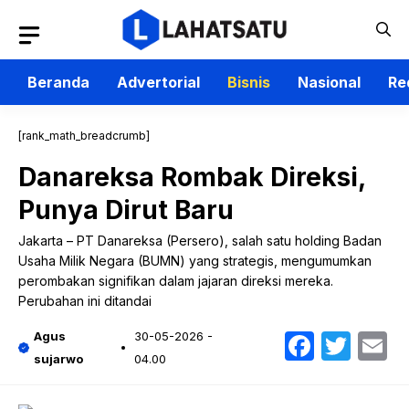
Langsung
ke
isi
Beranda
Advertorial
Bisnis
Nasional
Re
[rank_math_breadcrumb]
Danareksa Rombak Direksi,
Punya Dirut Baru
Jakarta – PT Danareksa (Persero), salah satu holding Badan
Usaha Milik Negara (BUMN) yang strategis, mengumumkan
perombakan signifikan dalam jajaran direksi mereka.
Perubahan ini ditandai
Faceb
Twit
E
Agus
30-05-2026 -
sujarwo
04.00