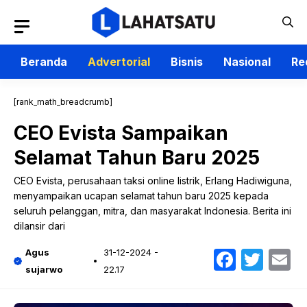
Langsung
ke
isi
Beranda
Advertorial
Bisnis
Nasional
Re
[rank_math_breadcrumb]
CEO Evista Sampaikan
Selamat Tahun Baru 2025
CEO Evista, perusahaan taksi online listrik, Erlang Hadiwiguna,
menyampaikan ucapan selamat tahun baru 2025 kepada
seluruh pelanggan, mitra, dan masyarakat Indonesia. Berita ini
dilansir dari
Faceb
Twit
E
Agus
31-12-2024 -
sujarwo
22.17