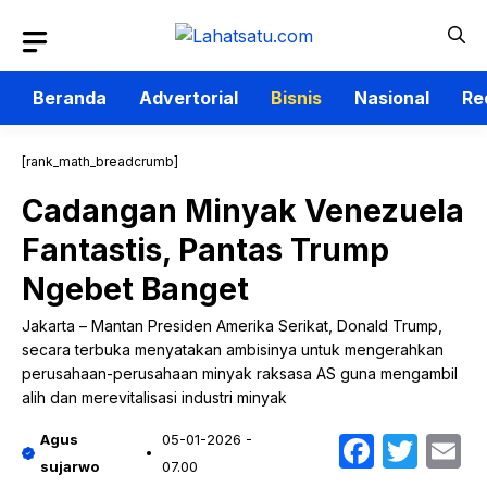
Langsung
ke
isi
Beranda
Advertorial
Bisnis
Nasional
Re
[rank_math_breadcrumb]
Cadangan Minyak Venezuela
Fantastis, Pantas Trump
Ngebet Banget
Jakarta – Mantan Presiden Amerika Serikat, Donald Trump,
secara terbuka menyatakan ambisinya untuk mengerahkan
perusahaan-perusahaan minyak raksasa AS guna mengambil
alih dan merevitalisasi industri minyak
Faceb
Twit
E
Agus
05-01-2026 -
sujarwo
07.00