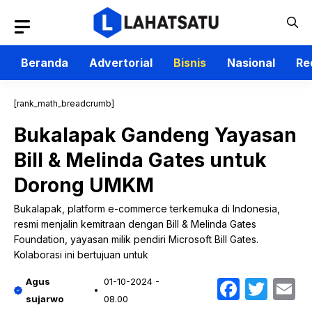
Langsung
ke
isi
Beranda
Advertorial
Bisnis
Nasional
Re
[rank_math_breadcrumb]
Bukalapak Gandeng Yayasan
Bill & Melinda Gates untuk
Dorong UMKM
Bukalapak, platform e-commerce terkemuka di Indonesia,
resmi menjalin kemitraan dengan Bill & Melinda Gates
Foundation, yayasan milik pendiri Microsoft Bill Gates.
Kolaborasi ini bertujuan untuk
Faceb
Twit
E
Agus
01-10-2024 -
sujarwo
08.00