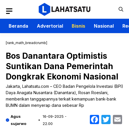
Langsung
ke
isi
Beranda
Advertorial
Bisnis
Nasional
Re
[rank_math_breadcrumb]
Bos Danantara Optimistis
Suntikan Dana Pemerintah
Dongkrak Ekonomi Nasional
Jakarta, Lahatsatu.com – CEO Badan Pengelola Investasi (BPI)
Daya Anagata Nusantara (Danantara), Rosan Roeslani,
memberikan tanggapannya terkait kemampuan bank-bank
BUMN dalam menyerap dana sebesar Rp
Faceb
Twit
E
Agus
16-09-2025 -
sujarwo
22.00