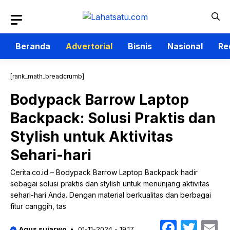
Langsung
ke
isi
Beranda
Advertorial
Bisnis
Nasional
Re
[rank_math_breadcrumb]
Bodypack Barrow Laptop
Backpack: Solusi Praktis dan
Stylish untuk Aktivitas
Sehari-hari
Cerita.co.id – Bodypack Barrow Laptop Backpack hadir
sebagai solusi praktis dan stylish untuk menunjang aktivitas
sehari-hari Anda. Dengan material berkualitas dan berbagai
fitur canggih, tas
Faceb
Twit
E
Agus sujarwo
01-11-2024 - 19.17