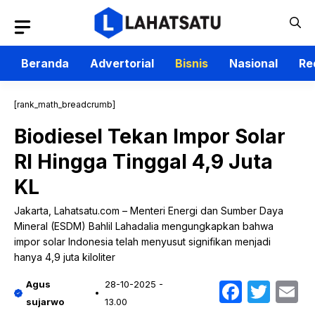
Langsung
ke
isi
Beranda
Advertorial
Bisnis
Nasional
Re
[rank_math_breadcrumb]
Biodiesel Tekan Impor Solar
RI Hingga Tinggal 4,9 Juta
KL
Jakarta, Lahatsatu.com – Menteri Energi dan Sumber Daya
Mineral (ESDM) Bahlil Lahadalia mengungkapkan bahwa
impor solar Indonesia telah menyusut signifikan menjadi
hanya 4,9 juta kiloliter
Faceb
Twit
E
Agus
28-10-2025 -
sujarwo
13.00