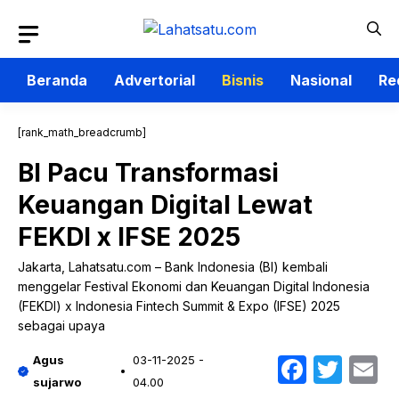
Langsung
ke
isi
Beranda
Advertorial
Bisnis
Nasional
Re
[rank_math_breadcrumb]
BI Pacu Transformasi
Keuangan Digital Lewat
FEKDI x IFSE 2025
Jakarta, Lahatsatu.com – Bank Indonesia (BI) kembali
menggelar Festival Ekonomi dan Keuangan Digital Indonesia
(FEKDI) x Indonesia Fintech Summit & Expo (IFSE) 2025
sebagai upaya
Faceb
Twit
E
Agus
03-11-2025 -
sujarwo
04.00