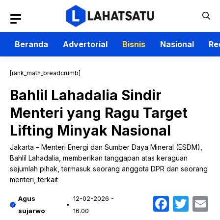
Langsung
ke
isi
Beranda
Advertorial
Bisnis
Nasional
Re
[rank_math_breadcrumb]
Bahlil Lahadalia Sindir
Menteri yang Ragu Target
Lifting Minyak Nasional
Jakarta – Menteri Energi dan Sumber Daya Mineral (ESDM),
Bahlil Lahadalia, memberikan tanggapan atas keraguan
sejumlah pihak, termasuk seorang anggota DPR dan seorang
menteri, terkait
Faceb
Twit
E
Agus
12-02-2026 -
sujarwo
16.00