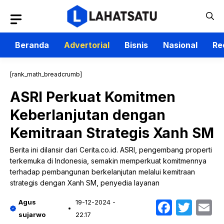
Langsung
ke
isi
Beranda
Advertorial
Bisnis
Nasional
Re
[rank_math_breadcrumb]
ASRI Perkuat Komitmen
Keberlanjutan dengan
Kemitraan Strategis Xanh SM
Berita ini dilansir dari Cerita.co.id. ASRI, pengembang properti
terkemuka di Indonesia, semakin memperkuat komitmennya
terhadap pembangunan berkelanjutan melalui kemitraan
strategis dengan Xanh SM, penyedia layanan
Faceb
Twit
E
Agus
19-12-2024 -
sujarwo
22.17