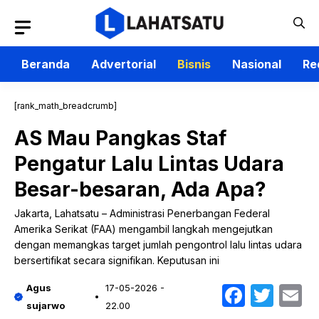
Langsung
ke
isi
Beranda
Advertorial
Bisnis
Nasional
Re
[rank_math_breadcrumb]
AS Mau Pangkas Staf
Pengatur Lalu Lintas Udara
Besar-besaran, Ada Apa?
Jakarta, Lahatsatu – Administrasi Penerbangan Federal
Amerika Serikat (FAA) mengambil langkah mengejutkan
dengan memangkas target jumlah pengontrol lalu lintas udara
bersertifikat secara signifikan. Keputusan ini
Faceb
Twit
E
Agus
17-05-2026 -
sujarwo
22.00