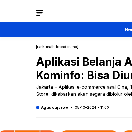
Langsung
ke
isi
Be
[rank_math_breadcrumb]
Aplikasi Belanja 
Kominfo: Bisa Diu
Jakarta – Aplikasi e-commerce asal Cina,
Store, dikabarkan akan segera diblokir ol
Agus sujarwo
05-10-2024 - 11.00