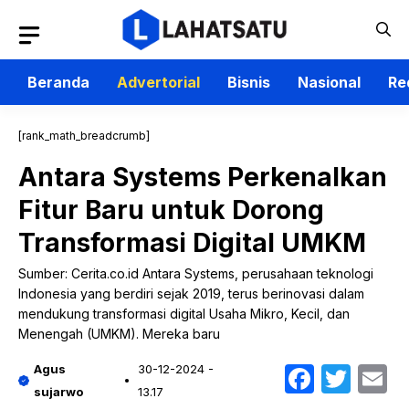
Langsung
ke
isi
Beranda
Advertorial
Bisnis
Nasional
Re
[rank_math_breadcrumb]
Antara Systems Perkenalkan
Fitur Baru untuk Dorong
Transformasi Digital UMKM
Sumber: Cerita.co.id Antara Systems, perusahaan teknologi
Indonesia yang berdiri sejak 2019, terus berinovasi dalam
mendukung transformasi digital Usaha Mikro, Kecil, dan
Menengah (UMKM). Mereka baru
Faceb
Twit
E
Agus
30-12-2024 -
sujarwo
13.17