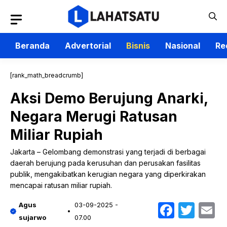
Langsung
ke
isi
Beranda
Advertorial
Bisnis
Nasional
Re
[rank_math_breadcrumb]
Aksi Demo Berujung Anarki,
Negara Merugi Ratusan
Miliar Rupiah
Jakarta – Gelombang demonstrasi yang terjadi di berbagai
daerah berujung pada kerusuhan dan perusakan fasilitas
publik, mengakibatkan kerugian negara yang diperkirakan
mencapai ratusan miliar rupiah.
Faceb
Twit
E
Agus
03-09-2025 -
sujarwo
07.00