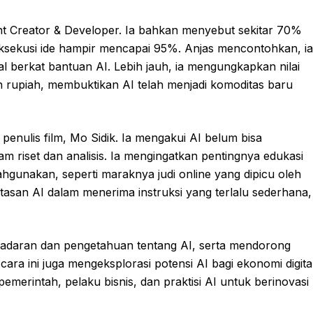
t Creator & Developer. Ia bahkan menyebut sekitar 70%
 eksekusi ide hampir mencapai 95%. Anjas mencontohkan, ia
ial berkat bantuan AI. Lebih jauh, ia mengungkapkan nilai
 rupiah, membuktikan AI telah menjadi komoditas baru
nulis film, Mo Sidik. Ia mengakui AI belum bisa
riset dan analisis. Ia mengingatkan pentingnya edukasi
alahgunakan, seperti maraknya judi online yang dipicu oleh
tasan AI dalam menerima instruksi yang terlalu sederhana,
esadaran dan pengetahuan tentang AI, serta mendorong
ara ini juga mengeksplorasi potensi AI bagi ekonomi digita
emerintah, pelaku bisnis, dan praktisi AI untuk berinovasi