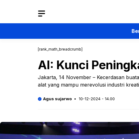
Langsung
ke
isi
Be
[rank_math_breadcrumb]
AI: Kunci Peningka
Jakarta, 14 November – Kecerdasan buatan
alat yang mampu merevolusi industri kreati
Agus sujarwo
10-12-2024 - 14.00