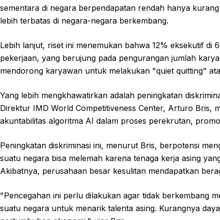
sementara di negara berpendapatan rendah hanya kurang d
lebih terbatas di negara-negara berkembang.
Lebih lanjut, riset ini menemukan bahwa 12% eksekutif di
pekerjaan, yang berujung pada pengurangan jumlah karyaw
mendorong karyawan untuk melakukan "quiet quitting" atau
Yang lebih mengkhawatirkan adalah peningkatan diskrimina
Direktur IMD World Competitiveness Center, Arturo Bris, 
akuntabilitas algoritma AI dalam proses perekrutan, promo
Peningkatan diskriminasi ini, menurut Bris, berpotensi 
suatu negara bisa melemah karena tenaga kerja asing yang
Akibatnya, perusahaan besar kesulitan mendapatkan bera
"Pencegahan ini perlu dilakukan agar tidak berkembang 
suatu negara untuk menarik talenta asing. Kurangnya daya