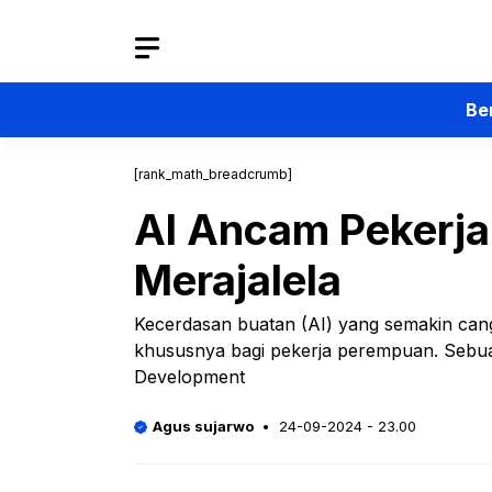
Langsung
ke
isi
Be
[rank_math_breadcrumb]
AI Ancam Pekerja
Merajalela
Kecerdasan buatan (AI) yang semakin can
khususnya bagi pekerja perempuan. Sebuah
Development
Agus sujarwo
24-09-2024 - 23.00