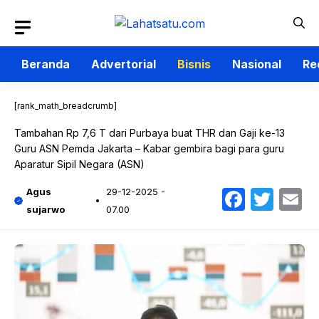
Langsung
ke
isi
Beranda
Advertorial
Bisnis
Nasional
Re
[rank_math_breadcrumb]
Tambahan Rp 7,6 T dari Purbaya buat THR dan Gaji ke-13
Guru ASN Pemda Jakarta – Kabar gembira bagi para guru
Aparatur Sipil Negara (ASN)
Faceb
Twit
E
Agus
29-12-2025 -
sujarwo
07.00