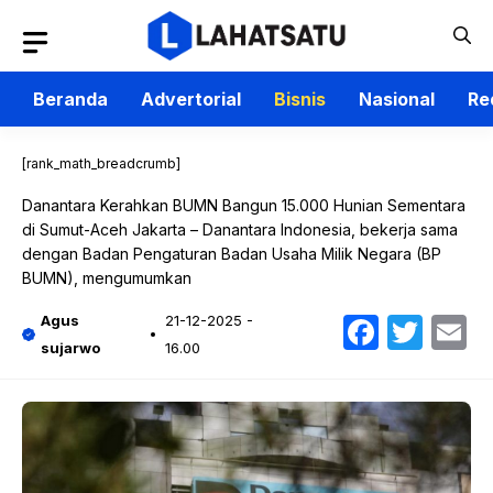
Langsung
ke
isi
Beranda
Advertorial
Bisnis
Nasional
Re
[rank_math_breadcrumb]
Danantara Kerahkan BUMN Bangun 15.000 Hunian Sementara
di Sumut-Aceh Jakarta – Danantara Indonesia, bekerja sama
dengan Badan Pengaturan Badan Usaha Milik Negara (BP
BUMN), mengumumkan
Faceb
Twit
E
Agus
21-12-2025 -
sujarwo
16.00