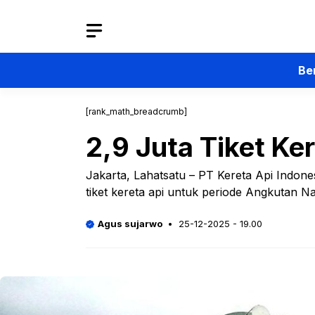
Langsung
ke
isi
Be
[rank_math_breadcrumb]
2,9 Juta Tiket Ke
Jakarta, Lahatsatu – PT Kereta Api Indone
tiket kereta api untuk periode Angkutan 
Agus sujarwo
25-12-2025 - 19.00