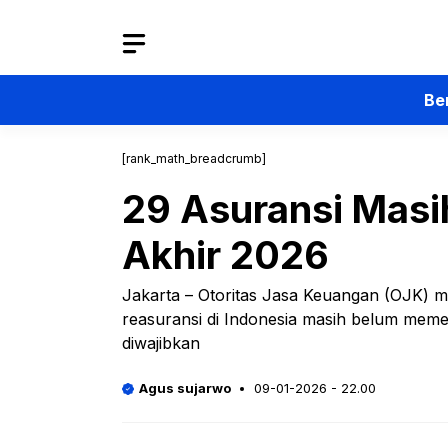
Langsung
ke
isi
Be
[rank_math_breadcrumb]
29 Asuransi Masi
Akhir 2026
Jakarta – Otoritas Jasa Keuangan (OJK) m
reasuransi di Indonesia masih belum mem
diwajibkan
Agus sujarwo
09-01-2026 - 22.00