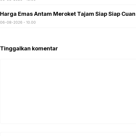
Harga Emas Antam Meroket Tajam Siap Siap Cuan
06-08-2026 - 10.00
Tinggalkan komentar
Komentar
Nama