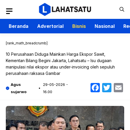
Langsung
ke
isi
Beranda
Advertorial
Bisnis
Nasional
Re
[rank_math_breadcrumb]
10 Perusahaan Diduga Mainkan Harga Ekspor Sawit,
Kementan Bilang Begini Jakarta, Lahatsatu – Isu dugaan
manipulasi nilai ekspor atau under-invoicing oleh sepuluh
perusahaan raksasa Gambar
Faceb
Twit
E
Agus
29-05-2026 -
sujarwo
16.00