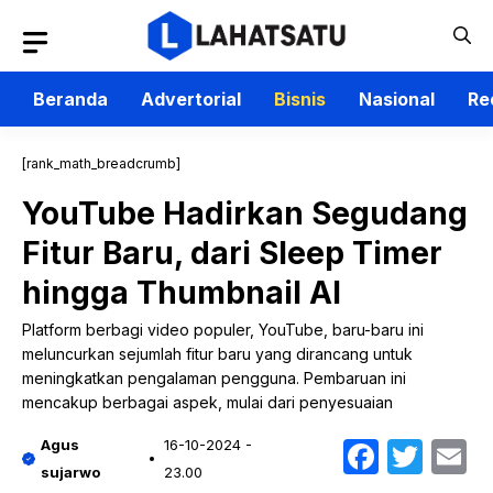
Langsung
ke
isi
Beranda
Advertorial
Bisnis
Nasional
Re
[rank_math_breadcrumb]
YouTube Hadirkan Segudang
Fitur Baru, dari Sleep Timer
hingga Thumbnail AI
Platform berbagi video populer, YouTube, baru-baru ini
meluncurkan sejumlah fitur baru yang dirancang untuk
meningkatkan pengalaman pengguna. Pembaruan ini
mencakup berbagai aspek, mulai dari penyesuaian
Faceb
Twit
E
Agus
16-10-2024 -
sujarwo
23.00