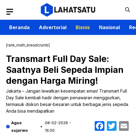
Langsung
ke
isi
Beranda
Advertorial
Bisnis
Nasional
Re
[rank_math_breadcrumb]
Transmart Full Day Sale:
Saatnya Beli Sepeda Impian
dengan Harga Miring!
Jakarta – Jangan lewatkan kesempatan emas! Transmart Full
Day Sale kembali hadir dengan penawaran menggiurkan,
termasuk diskon besar-besaran untuk berbagai jenis sepeda.
Anda bisa mendapatkan
Faceb
Twit
E
Agus
08-02-2026 -
sujarwo
16.00