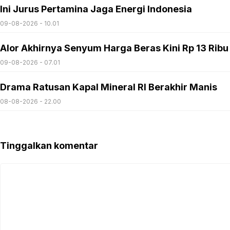
Ini Jurus Pertamina Jaga Energi Indonesia
09-08-2026 - 10.01
Alor Akhirnya Senyum Harga Beras Kini Rp 13 Ribu
09-08-2026 - 07.01
Drama Ratusan Kapal Mineral RI Berakhir Manis
08-08-2026 - 22.00
Tinggalkan komentar
Komentar