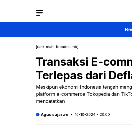
Langsung
ke
isi
Be
[rank_math_breadcrumb]
Transaksi E-comm
Terlepas dari Defl
Meskipun ekonomi Indonesia tengah mengala
platform e-commerce Tokopedia dan TikTok
mencatatkan
Agus sujarwo
10-10-2024 - 20.00