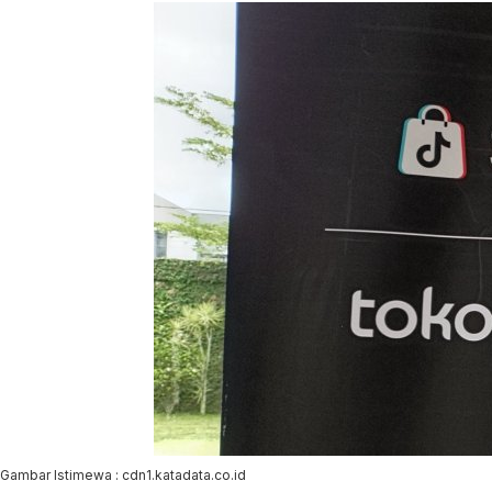
Gambar Istimewa : cdn1.katadata.co.id