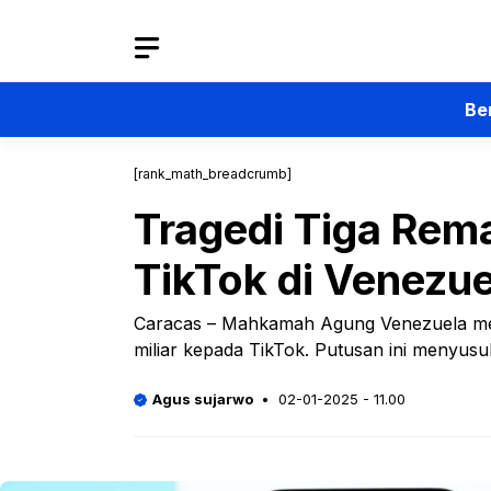
Langsung
ke
isi
Be
[rank_math_breadcrumb]
Tragedi Tiga Rem
TikTok di Venezue
Caracas – Mahkamah Agung Venezuela menj
miliar kepada TikTok. Putusan ini menyusu
Agus sujarwo
02-01-2025 - 11.00