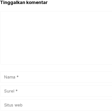
Tinggalkan komentar
Komentar
Nama
Surel
Situs
web