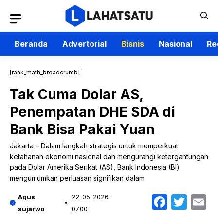
Langsung
ke
isi
Beranda
Advertorial
Bisnis
Nasional
Re
[rank_math_breadcrumb]
Tak Cuma Dolar AS,
Penempatan DHE SDA di
Bank Bisa Pakai Yuan
Jakarta – Dalam langkah strategis untuk memperkuat
ketahanan ekonomi nasional dan mengurangi ketergantungan
pada Dolar Amerika Serikat (AS), Bank Indonesia (BI)
mengumumkan perluasan signifikan dalam
Faceb
Twit
E
Agus
22-05-2026 -
sujarwo
07.00