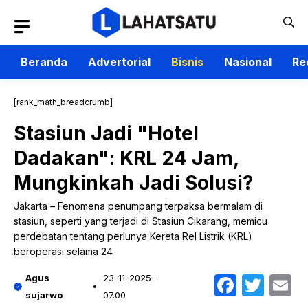
Langsung
ke
isi
Beranda
Advertorial
Bisnis
Nasional
Re
[rank_math_breadcrumb]
Stasiun Jadi "Hotel
Dadakan": KRL 24 Jam,
Mungkinkah Jadi Solusi?
Jakarta – Fenomena penumpang terpaksa bermalam di
stasiun, seperti yang terjadi di Stasiun Cikarang, memicu
perdebatan tentang perlunya Kereta Rel Listrik (KRL)
beroperasi selama 24
Faceb
Twit
E
Agus
23-11-2025 -
sujarwo
07.00