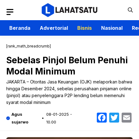
Langsung
ke
isi
Beranda
Advertorial
Bisnis
Nasional
Re
[rank_math_breadcrumb]
Sebelas Pinjol Belum Penuhi
Modal Minimum
JAKARTA – Otoritas Jasa Keuangan (OJK) melaporkan bahwa
hingga Desember 2024, sebelas perusahaan pinjaman online
(pinjol) atau penyelenggara P2P lending belum memenuhi
syarat modal minimum
Faceb
Twit
E
Agus
08-01-2025 -
sujarwo
10.00