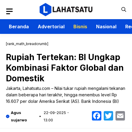
Langsung
ke
isi
Beranda
Advertorial
Bisnis
Nasional
Re
[rank_math_breadcrumb]
Rupiah Tertekan: BI Ungkap
Kombinasi Faktor Global dan
Domestik
Jakarta, Lahatsatu.com – Nilai tukar rupiah mengalami tekanan
dalam beberapa hari terakhir, hingga menembus level Rp
16.607 per dolar Amerika Serikat (AS). Bank Indonesia (BI)
Faceb
Twit
E
Agus
22-09-2025 -
sujarwo
13.00