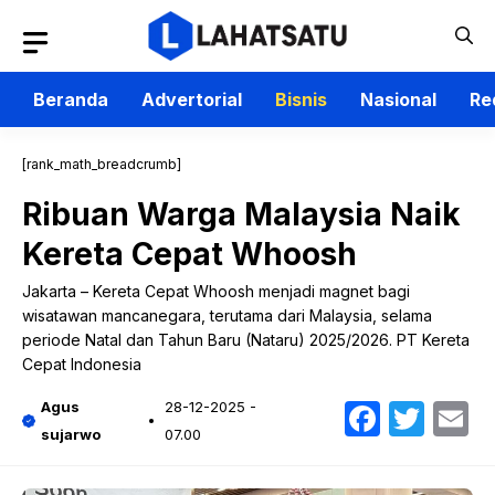
Langsung
ke
isi
Beranda
Advertorial
Bisnis
Nasional
Re
[rank_math_breadcrumb]
Ribuan Warga Malaysia Naik
Kereta Cepat Whoosh
Jakarta – Kereta Cepat Whoosh menjadi magnet bagi
wisatawan mancanegara, terutama dari Malaysia, selama
periode Natal dan Tahun Baru (Nataru) 2025/2026. PT Kereta
Cepat Indonesia
Faceb
Twit
E
Agus
28-12-2025 -
sujarwo
07.00