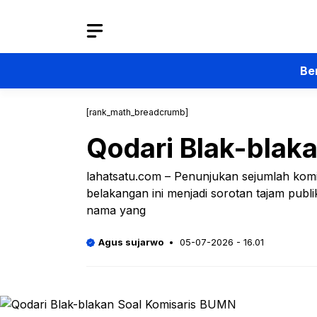
Langsung
ke
isi
Be
[rank_math_breadcrumb]
Qodari Blak-blak
lahatsatu.com – Penunjukan sejumlah kom
belakangan ini menjadi sorotan tajam pub
nama yang
Agus sujarwo
05-07-2026 - 16.01