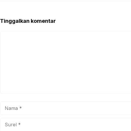
Tinggalkan komentar
Komentar
Nama
Surel