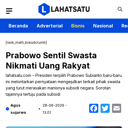
Langsung
ke
isi
Beranda
Advertorial
Bisnis
Nasional
Re
[rank_math_breadcrumb]
Prabowo Sentil Swasta
Nikmati Uang Rakyat
lahatsatu.com – Presiden terpilih Prabowo Subianto baru-baru
ini melontarkan pernyataan mengejutkan terkait pihak swasta
yang turut merasakan manisnya subsidi negara. Sorotan
tajamnya tertuju pada subsidi
Faceb
Twit
E
Agus
28-06-2026 -
sujarwo
13.01