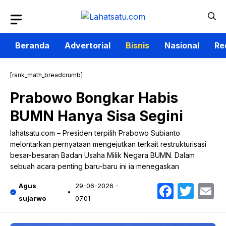
Langsung
ke
isi
Beranda
Advertorial
Bisnis
Nasional
Re
[rank_math_breadcrumb]
Prabowo Bongkar Habis
BUMN Hanya Sisa Segini
lahatsatu.com – Presiden terpilih Prabowo Subianto
melontarkan pernyataan mengejutkan terkait restrukturisasi
besar-besaran Badan Usaha Milik Negara BUMN. Dalam
sebuah acara penting baru-baru ini ia menegaskan
Faceb
Twit
E
Agus
29-06-2026 -
sujarwo
07.01