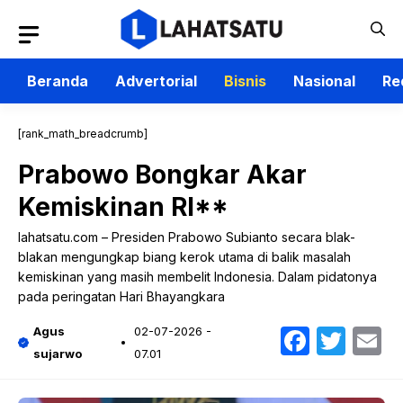
Langsung
ke
isi
Beranda
Advertorial
Bisnis
Nasional
Re
[rank_math_breadcrumb]
Prabowo Bongkar Akar
Kemiskinan RI**
lahatsatu.com – Presiden Prabowo Subianto secara blak-
blakan mengungkap biang kerok utama di balik masalah
kemiskinan yang masih membelit Indonesia. Dalam pidatonya
pada peringatan Hari Bhayangkara
Faceb
Twit
E
Agus
02-07-2026 -
sujarwo
07.01