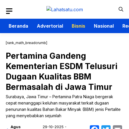
Langsung
ke
isi
Beranda
Advertorial
Bisnis
Nasional
Re
[rank_math_breadcrumb]
Pertamina Gandeng
Kementerian ESDM Telusuri
Dugaan Kualitas BBM
Bermasalah di Jawa Timur
Surabaya, Jawa Timur – Pertamina Patra Niaga bergerak
cepat menanggapi keluhan masyarakat terkait dugaan
penurunan kualitas Bahan Bakar Minyak (BBM) jenis Pertalite
yang menyebabkan sejumlah
Agus
29-10-2025 -