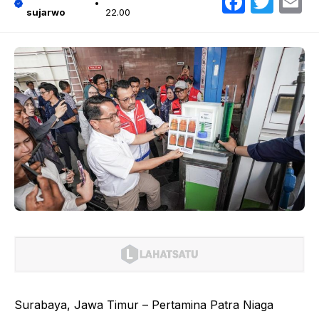
Faceb
Twit
E
sujarwo
22.00
Surabaya, Jawa Timur – Pertamina Patra Niaga